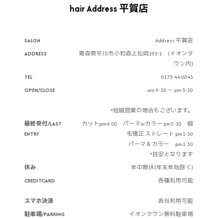
hair Address 平賀店
SALON
Address 平賀店
ADDRESS
青森県平川市小和森上松岡193-1 (イオンタ
ウン内)
TEL
0172-44-0043
OPEN/CLOSE
am 9:30 ～ pm 5:30
*短縮営業の場合もございます。
最終受付/LAST
カットpm4:00 パーマorカラー pm2:30 縮
ENTRY
毛矯正.ストレート pm1:30
パーマ＆カラー pm1:30
*目安となります
休み
年中無休(年末年始除く)
CREDITCARD
各種利用可能
スマホ決済
各社利用可能
駐車場/PARKING
イオンタウン無料駐車場