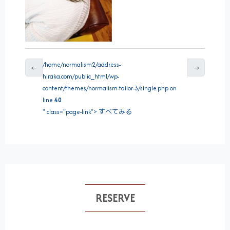
/home/normalism2/address-
←
→
hiraka.com/public_html/wp-
content/themes/normalism-tailor-3/single.php on
line
40
" class="page-link"> すべてみる
RESERVE