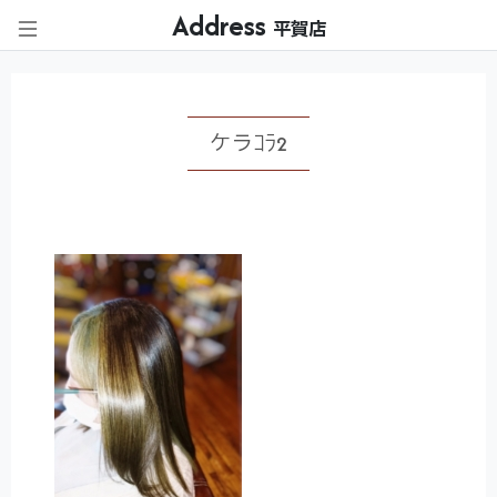
Address
平賀店
ケラｺﾗ2