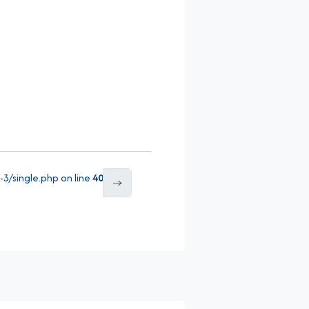
/single.php on line
40
→