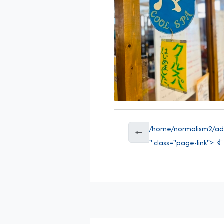
/home/normalism2/add
←
" class="page-link