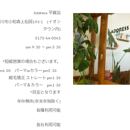
Address 平賀店
川市小和森上松岡193-1 (イオン
タウン内)
0172-44-0043
am 9:30 ～ pm 5:30
*短縮営業の場合もございます。
4:00 パーマorカラー pm2:30
縮毛矯正.ストレート pm1:30
パーマ＆カラー pm1:30
*目安となります
年中無休(年末年始除く)
各種利用可能
各社利用可能