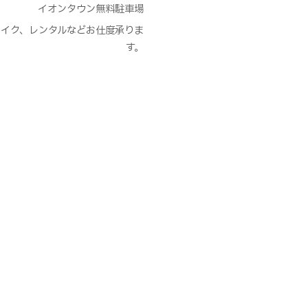
イオンタウン無料駐車場
et,メイク、レンタルなどお仕度承りま
す。