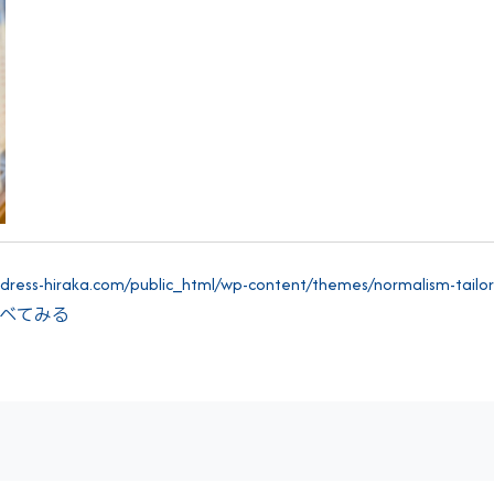
ress-hiraka.com/public_html/wp-content/themes/normalism-tailor-3
"> すべてみる