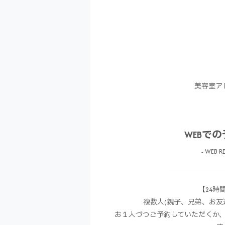
美容室ア
WEBで
- WEB RE
【24時
複数人(親子、兄弟、お友
お１人づつご予約していただくか