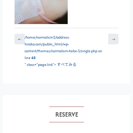
/home/normalism2/address-
←
→
hiraka.com/public_html/wp-
content/themes/normalism-tailor-3/single.php on
line
40
" class="page-link"> すべてみる
RESERVE