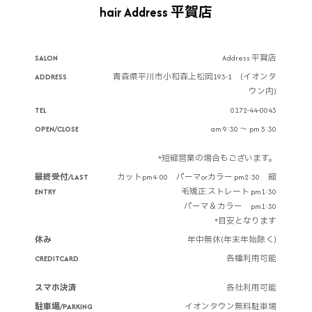
hair Address 平賀店
SALON
Address 平賀店
ADDRESS
青森県平川市小和森上松岡193-1 (イオンタ
ウン内)
TEL
0172-44-0043
OPEN/CLOSE
am 9:30 ～ pm 5:30
*短縮営業の場合もございます。
最終受付/LAST
カットpm4:00 パーマorカラー pm2:30 縮
ENTRY
毛矯正.ストレート pm1:30
パーマ＆カラー pm1:30
*目安となります
休み
年中無休(年末年始除く)
CREDITCARD
各種利用可能
スマホ決済
各社利用可能
駐車場/PARKING
イオンタウン無料駐車場