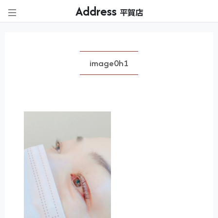
Address
平賀店
image0h1