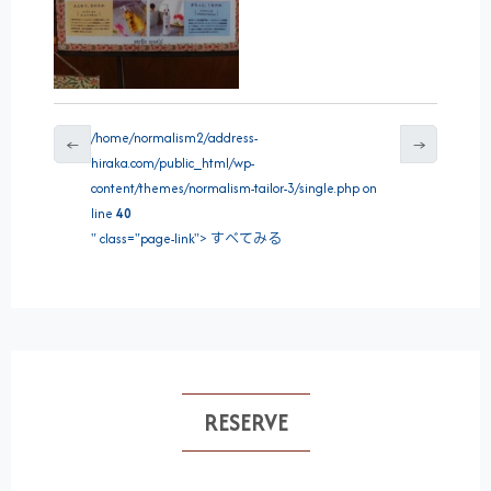
/home/normalism2/address-
←
→
hiraka.com/public_html/wp-
content/themes/normalism-tailor-3/single.php on
line
40
" class="page-link"> すべてみる
RESERVE