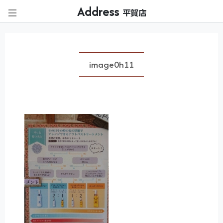
Address
平賀店
image0h11