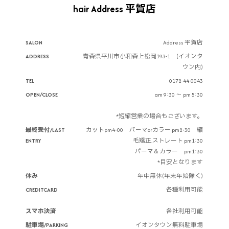
hair Address 平賀店
SALON
Address 平賀店
ADDRESS
青森県平川市小和森上松岡193-1 (イオンタ
ウン内)
TEL
0172-44-0043
OPEN/CLOSE
am 9:30 ～ pm 5:30
*短縮営業の場合もございます。
最終受付/LAST
カットpm4:00 パーマorカラー pm2:30 縮
ENTRY
毛矯正.ストレート pm1:30
パーマ＆カラー pm1:30
*目安となります
休み
年中無休(年末年始除く)
CREDITCARD
各種利用可能
スマホ決済
各社利用可能
駐車場/PARKING
イオンタウン無料駐車場