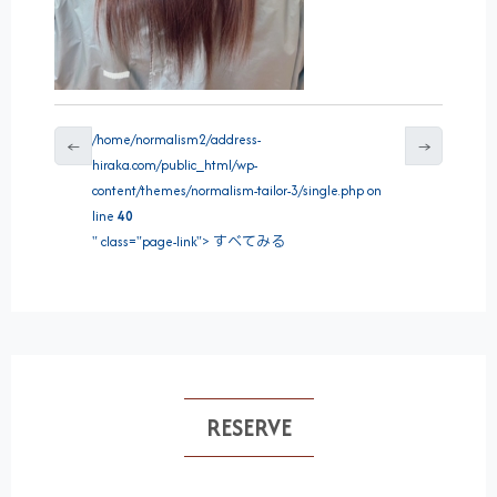
/home/normalism2/address-
←
→
hiraka.com/public_html/wp-
content/themes/normalism-tailor-3/single.php on
line
40
" class="page-link"> すべてみる
RESERVE