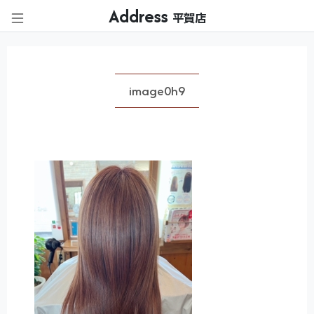
Address
平賀店
image0h9