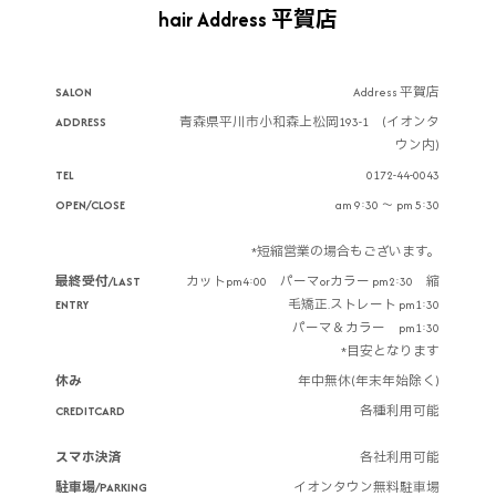
hair Address 平賀店
SALON
Address 平賀店
ADDRESS
青森県平川市小和森上松岡193-1 (イオンタ
ウン内)
TEL
0172-44-0043
OPEN/CLOSE
am 9:30 ～ pm 5:30
*短縮営業の場合もございます。
最終受付/LAST
カットpm4:00 パーマorカラー pm2:30 縮
ENTRY
毛矯正.ストレート pm1:30
パーマ＆カラー pm1:30
*目安となります
休み
年中無休(年末年始除く)
CREDITCARD
各種利用可能
スマホ決済
各社利用可能
駐車場/PARKING
イオンタウン無料駐車場