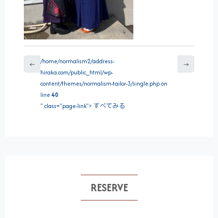
/home/normalism2/address-
←
→
hiraka.com/public_html/wp-
content/themes/normalism-tailor-3/single.php on
line
40
" class="page-link"> すべてみる
RESERVE