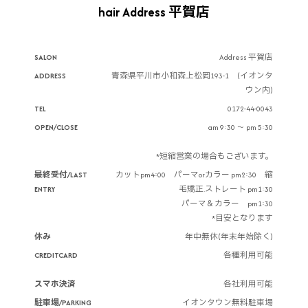
hair Address 平賀店
SALON
Address 平賀店
ADDRESS
青森県平川市小和森上松岡193-1 (イオンタ
ウン内)
TEL
0172-44-0043
OPEN/CLOSE
am 9:30 ～ pm 5:30
*短縮営業の場合もございます。
最終受付/LAST
カットpm4:00 パーマorカラー pm2:30 縮
ENTRY
毛矯正.ストレート pm1:30
パーマ＆カラー pm1:30
*目安となります
休み
年中無休(年末年始除く)
CREDITCARD
各種利用可能
スマホ決済
各社利用可能
駐車場/PARKING
イオンタウン無料駐車場