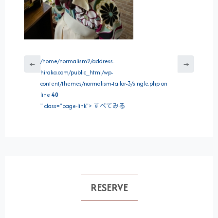
/home/normalism2/address-
←
→
hiraka.com/public_html/wp-
content/themes/normalism-tailor-3/single.php on
line
40
" class="page-link"> すべてみる
RESERVE