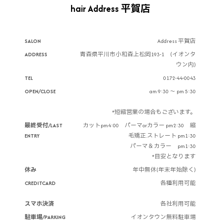
hair Address 平賀店
SALON
Address 平賀店
ADDRESS
青森県平川市小和森上松岡193-1 (イオンタ
ウン内)
TEL
0172-44-0043
OPEN/CLOSE
am 9:30 ～ pm 5:30
*短縮営業の場合もございます。
最終受付/LAST
カットpm4:00 パーマorカラー pm2:30 縮
ENTRY
毛矯正.ストレート pm1:30
パーマ＆カラー pm1:30
*目安となります
休み
年中無休(年末年始除く)
CREDITCARD
各種利用可能
スマホ決済
各社利用可能
駐車場/PARKING
イオンタウン無料駐車場