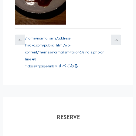
/home/normalism2/address-
←
→
hiraka.com/public_html/wp-
content/themes/normalism-tailor-3/single.php on
line
40
" class="page-link"> すべてみる
RESERVE