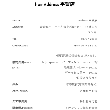
hair Address 平賀店
SALON
Address 平賀店
ADDRESS
青森県平川市小和森上松岡193-1 (イオンタ
ウン内)
TEL
0172-44-0043
OPEN/CLOSE
am 9:30 ～ pm 5:30
*短縮営業の場合もございます。
最終受付/LAST
カットpm4:00 パーマorカラー pm2:30 縮
ENTRY
毛矯正.ストレート pm1:30
パーマ＆カラー pm1:30
*目安となります
休み
年中無休(年末年始除く)
CREDITCARD
各種利用可能
スマホ決済
各社利用可能
駐車場/PARKING
イオンタウン無料駐車場