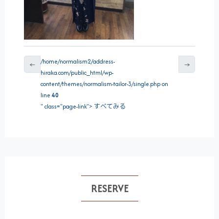
/home/normalism2/address-
←
→
hiraka.com/public_html/wp-
content/themes/normalism-tailor-3/single.php on
line
40
" class="page-link"> すべてみる
RESERVE