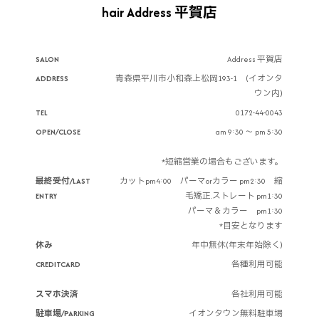
hair Address 平賀店
SALON
Address 平賀店
ADDRESS
青森県平川市小和森上松岡193-1 (イオンタ
ウン内)
TEL
0172-44-0043
OPEN/CLOSE
am 9:30 ～ pm 5:30
*短縮営業の場合もございます。
最終受付/LAST
カットpm4:00 パーマorカラー pm2:30 縮
ENTRY
毛矯正.ストレート pm1:30
パーマ＆カラー pm1:30
*目安となります
休み
年中無休(年末年始除く)
CREDITCARD
各種利用可能
スマホ決済
各社利用可能
駐車場/PARKING
イオンタウン無料駐車場