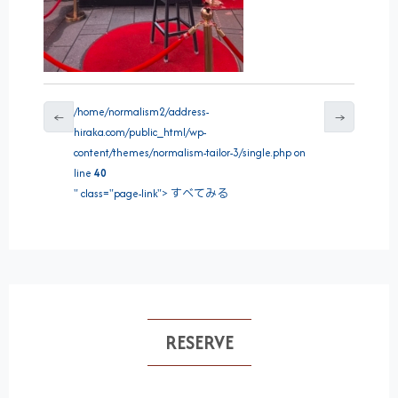
/home/normalism2/address-
←
→
hiraka.com/public_html/wp-
content/themes/normalism-tailor-3/single.php on
line
40
" class="page-link"> すべてみる
RESERVE