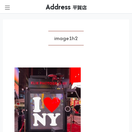
Address
平賀店
image1h2