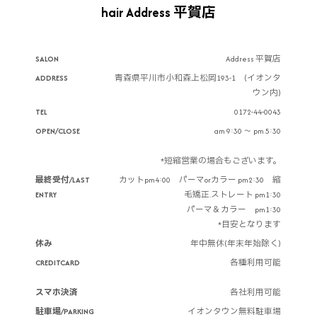
hair Address 平賀店
SALON
Address 平賀店
ADDRESS
青森県平川市小和森上松岡193-1 (イオンタ
ウン内)
TEL
0172-44-0043
OPEN/CLOSE
am 9:30 ～ pm 5:30
*短縮営業の場合もございます。
最終受付/LAST
カットpm4:00 パーマorカラー pm2:30 縮
ENTRY
毛矯正.ストレート pm1:30
パーマ＆カラー pm1:30
*目安となります
休み
年中無休(年末年始除く)
CREDITCARD
各種利用可能
スマホ決済
各社利用可能
駐車場/PARKING
イオンタウン無料駐車場