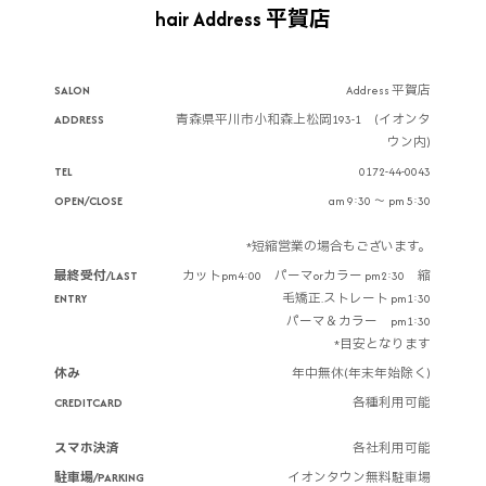
hair Address 平賀店
SALON
Address 平賀店
ADDRESS
青森県平川市小和森上松岡193-1 (イオンタ
ウン内)
TEL
0172-44-0043
OPEN/CLOSE
am 9:30 ～ pm 5:30
*短縮営業の場合もございます。
最終受付/LAST
カットpm4:00 パーマorカラー pm2:30 縮
ENTRY
毛矯正.ストレート pm1:30
パーマ＆カラー pm1:30
*目安となります
休み
年中無休(年末年始除く)
CREDITCARD
各種利用可能
スマホ決済
各社利用可能
駐車場/PARKING
イオンタウン無料駐車場