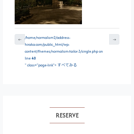
/home/normalism2/address-
←
→
hiraka.com/public_html/wp-
content/themes/normalism-tailor-3/single.php on
line
40
" class="page-link"> すべてみる
RESERVE