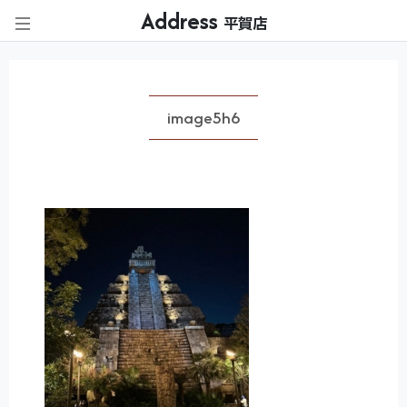
Address
平賀店
image5h6