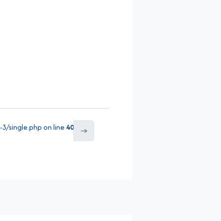
/single.php on line
40
→