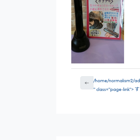
/home/normalism2/add
←
" class="page-link