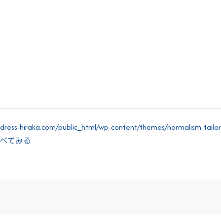
ress-hiraka.com/public_html/wp-content/themes/normalism-tailor-3
"> すべてみる