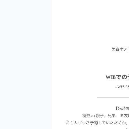
美容室ア
WEBで
- WEB RE
【24時
複数人(親子、兄弟、お友
お１人づつご予約していただくか