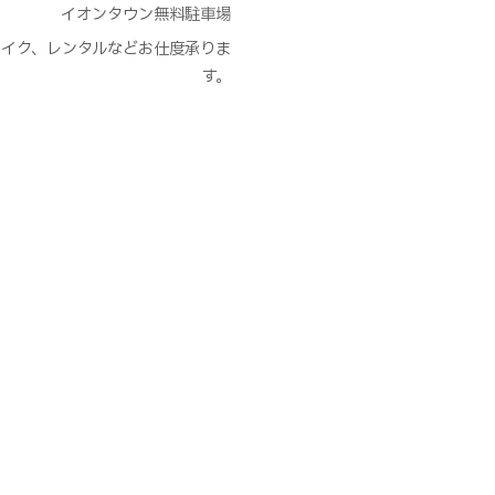
イオンタウン無料駐車場
et,メイク、レンタルなどお仕度承りま
す。