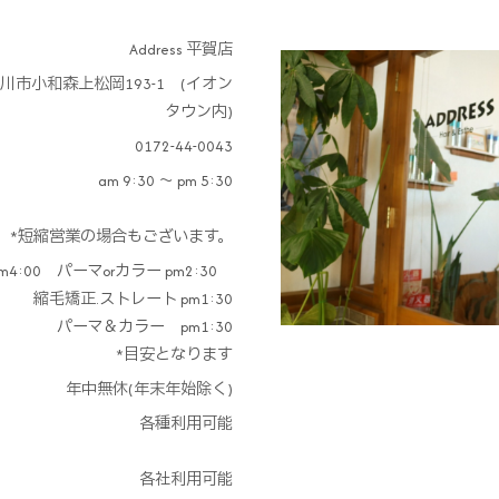
Address 平賀店
川市小和森上松岡193-1 (イオン
タウン内)
0172-44-0043
am 9:30 ～ pm 5:30
*短縮営業の場合もございます。
4:00 パーマorカラー pm2:30
縮毛矯正.ストレート pm1:30
パーマ＆カラー pm1:30
*目安となります
年中無休(年末年始除く)
各種利用可能
各社利用可能