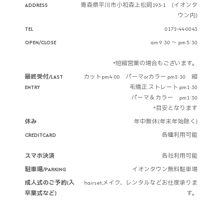
ADDRESS
青森県平川市小和森上松岡193-1 (イオンタ
ウン内)
TEL
0172-44-0043
OPEN/CLOSE
am 9:30 ～ pm 5:30
*短縮営業の場合もございます。
最終受付/LAST
カットpm4:00 パーマorカラー pm2:30 縮
ENTRY
毛矯正.ストレート pm1:30
パーマ＆カラー pm1:30
*目安となります
休み
年中無休(年末年始除く)
CREDITCARD
各種利用可能
スマホ決済
各社利用可能
駐車場/PARKING
イオンタウン無料駐車場
成人式のご予約(入
hairset,メイク、レンタルなどお仕度承りま
卒業式など)
す。