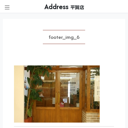
Address
平賀店
footer_img_6