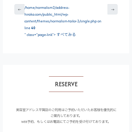
/home/normalism2/address-
←
→
hiraka.com/public_html/wp-
content/themes/normalism-tailor-3/single.php on
line
40
" class="page-link"> すべてみる
RESERVE
美容室アドレス平賀店のご利用はご予約いただいたお客様を優先的に
ご案内しております。
WEB予約、もしくはお電話にてご予約を受け付けております。