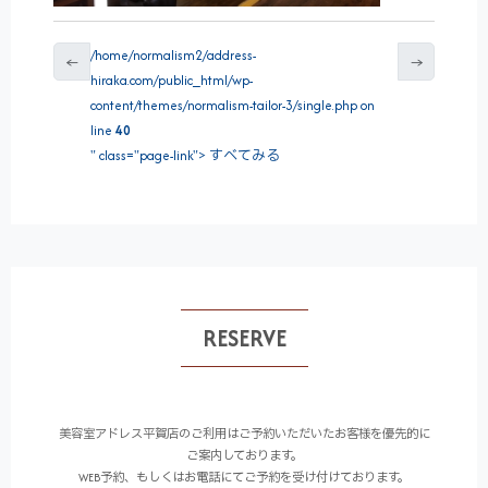
/home/normalism2/address-
←
→
hiraka.com/public_html/wp-
content/themes/normalism-tailor-3/single.php on
line
40
" class="page-link"> すべてみる
RESERVE
美容室アドレス平賀店のご利用はご予約いただいたお客様を優先的に
ご案内しております。
WEB予約、もしくはお電話にてご予約を受け付けております。