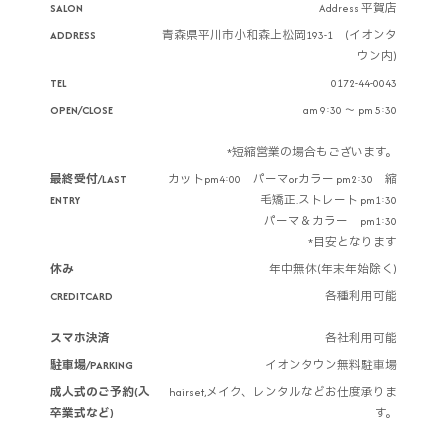
SALON
Address 平賀店
ADDRESS
青森県平川市小和森上松岡193-1 (イオンタ
ウン内)
TEL
0172-44-0043
OPEN/CLOSE
am 9:30 ～ pm 5:30
*短縮営業の場合もございます。
最終受付/LAST
カットpm4:00 パーマorカラー pm2:30 縮
ENTRY
毛矯正.ストレート pm1:30
パーマ＆カラー pm1:30
*目安となります
休み
年中無休(年末年始除く)
CREDITCARD
各種利用可能
スマホ決済
各社利用可能
駐車場/PARKING
イオンタウン無料駐車場
成人式のご予約(入
hairset,メイク、レンタルなどお仕度承りま
卒業式など)
す。