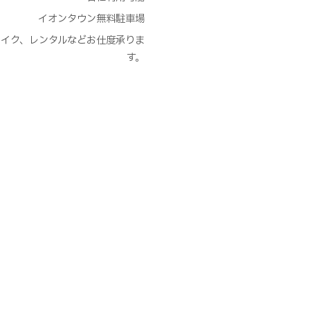
イオンタウン無料駐車場
et,メイク、レンタルなどお仕度承りま
す。