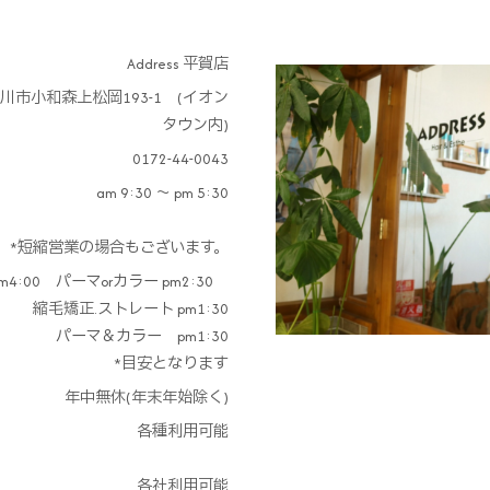
Address 平賀店
川市小和森上松岡193-1 (イオン
タウン内)
0172-44-0043
am 9:30 ～ pm 5:30
*短縮営業の場合もございます。
4:00 パーマorカラー pm2:30
縮毛矯正.ストレート pm1:30
パーマ＆カラー pm1:30
*目安となります
年中無休(年末年始除く)
各種利用可能
各社利用可能