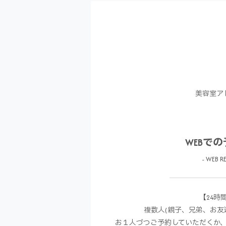
美容室ア
WEBで
- WEB RE
【24時
複数人(親子、兄弟、お友
お１人づつご予約していただくか